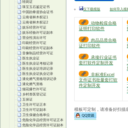
转岗证
珠宝玉石鉴定证书
仅下载模版
如何导入模
中国跆拳道协会证书
云南省林木权证1
云南省林木权证2
动物检疫合格
娱乐经营许可证
证明打印软件
娱乐经验许可证副本
营业性演出许可
肉品品质合格
印刷经营许可证
证打印软件
印刷经营许可证副本
音像制品经营许可证
承接行业证书
医生执业证
套打软件定制开发
医生执业证考核记录
医生执业证培训记录
医生执业证执业记录
非标准Excel
液化燃气资格培训记录
文件证书批量套打软
液化燃气资格
件定制开发
烟花爆竹许可证
乡村兽医登记证
五保证
卫生许可证正本
模板可定制，请准备好扫描底
卫生许可证副本
卫生保健合格单位
危险化学品经营许可证正本
危险化学品经营许可证副本