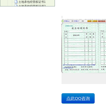
土地承包经营权证书1
土地承包经营权证书2
土地承包经营权证书3
建筑工程施工许可证副本
:
音乐教师资质认证
取水许可证
继续教育培训证2
继续教育培训证3
继续教育培训证1
生鲜乳准运证名(牛奶运输证)
建设项目选址意见书
建设用地规划许可证
建筑工程竣工规划验收合格证
集体土地使用证
工程规划许可证
红十字培训证
红十字会救护培训师证书
红十字救护员证
注册风险管理师职业资质证
放射诊疗许可证
放射诊疗许可副本1
房屋抵押登记确认书
低保证
点此QQ咨询
出版物经营许可证
茶艺师证