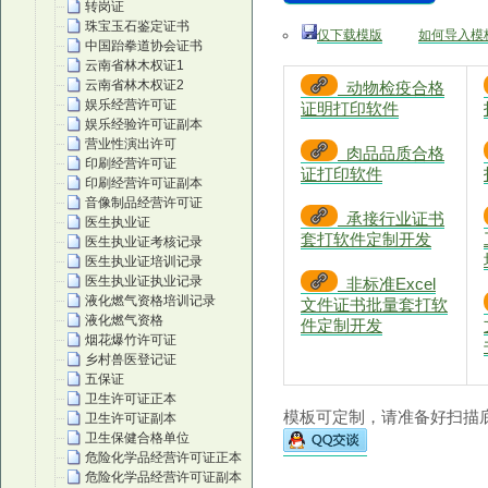
转岗证
珠宝玉石鉴定证书
仅下载模版
如何导入模
中国跆拳道协会证书
云南省林木权证1
云南省林木权证2
动物检疫合格
娱乐经营许可证
证明打印软件
娱乐经验许可证副本
营业性演出许可
肉品品质合格
印刷经营许可证
证打印软件
印刷经营许可证副本
音像制品经营许可证
承接行业证书
医生执业证
套打软件定制开发
医生执业证考核记录
医生执业证培训记录
医生执业证执业记录
非标准Excel
液化燃气资格培训记录
文件证书批量套打软
液化燃气资格
件定制开发
烟花爆竹许可证
乡村兽医登记证
五保证
卫生许可证正本
模板可定制，请准备好扫描底
卫生许可证副本
卫生保健合格单位
危险化学品经营许可证正本
危险化学品经营许可证副本