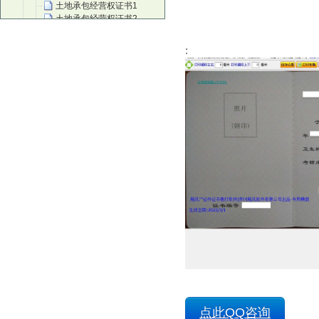
土地承包经营权证书1
土地承包经营权证书2
土地承包经营权证书3
建筑工程施工许可证副本
:
音乐教师资质认证
取水许可证
继续教育培训证2
继续教育培训证3
继续教育培训证1
生鲜乳准运证名(牛奶运输证)
建设项目选址意见书
建设用地规划许可证
建筑工程竣工规划验收合格证
集体土地使用证
工程规划许可证
红十字培训证
红十字会救护培训师证书
红十字救护员证
注册风险管理师职业资质证
放射诊疗许可证
放射诊疗许可副本1
房屋抵押登记确认书
低保证
出版物经营许可证
点此QQ咨询
茶艺师证