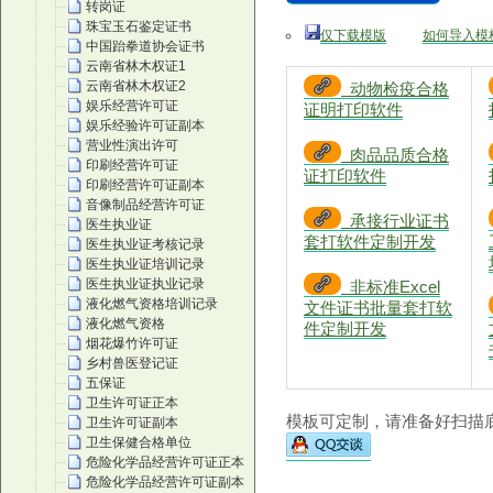
转岗证
珠宝玉石鉴定证书
仅下载模版
如何导入模
中国跆拳道协会证书
云南省林木权证1
云南省林木权证2
动物检疫合格
娱乐经营许可证
证明打印软件
娱乐经验许可证副本
营业性演出许可
肉品品质合格
印刷经营许可证
证打印软件
印刷经营许可证副本
音像制品经营许可证
承接行业证书
医生执业证
套打软件定制开发
医生执业证考核记录
医生执业证培训记录
医生执业证执业记录
非标准Excel
液化燃气资格培训记录
文件证书批量套打软
液化燃气资格
件定制开发
烟花爆竹许可证
乡村兽医登记证
五保证
卫生许可证正本
模板可定制，请准备好扫描底
卫生许可证副本
卫生保健合格单位
危险化学品经营许可证正本
危险化学品经营许可证副本