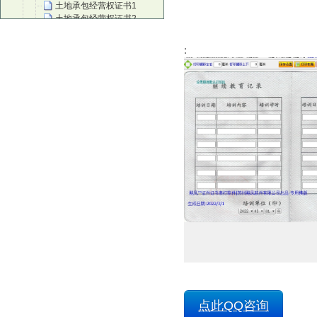
土地承包经营权证书1
土地承包经营权证书2
土地承包经营权证书3
建筑工程施工许可证副本
:
音乐教师资质认证
取水许可证
继续教育培训证2
继续教育培训证3
继续教育培训证1
生鲜乳准运证名(牛奶运输证)
建设项目选址意见书
建设用地规划许可证
建筑工程竣工规划验收合格证
集体土地使用证
工程规划许可证
红十字培训证
红十字会救护培训师证书
红十字救护员证
注册风险管理师职业资质证
放射诊疗许可证
放射诊疗许可副本1
房屋抵押登记确认书
低保证
出版物经营许可证
点此QQ咨询
茶艺师证