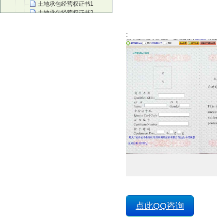
土地承包经营权证书1
土地承包经营权证书2
土地承包经营权证书3
建筑工程施工许可证副本
:
音乐教师资质认证
取水许可证
继续教育培训证2
继续教育培训证3
继续教育培训证1
生鲜乳准运证名(牛奶运输证)
建设项目选址意见书
建设用地规划许可证
建筑工程竣工规划验收合格证
集体土地使用证
工程规划许可证
红十字培训证
红十字会救护培训师证书
红十字救护员证
注册风险管理师职业资质证
放射诊疗许可证
放射诊疗许可副本1
房屋抵押登记确认书
低保证
点此QQ咨询
出版物经营许可证
茶艺师证