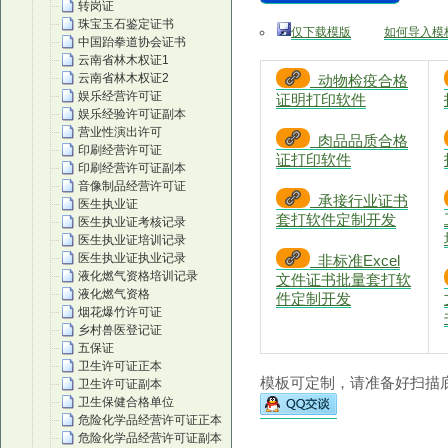
转岗证
珠宝玉石鉴定证书
仅下载模版
如何导入模
中国跆拳道协会证书
云南省林木权证1
云南省林木权证2
动物检疫合格
娱乐经营许可证
证明打印软件
娱乐经验许可证副本
营业性演出许可
肉品品质合格
印刷经营许可证
证打印软件
印刷经营许可证副本
音像制品经营许可证
承接行业证书
医生执业证
套打软件定制开发
医生执业证考核记录
医生执业证培训记录
医生执业证执业记录
非标准Excel
液化燃气资格培训记录
文件证书批量套打软
液化燃气资格
件定制开发
烟花爆竹许可证
乡村兽医登记证
五保证
卫生许可证正本
模板可定制，请准备好扫描底
卫生许可证副本
卫生保健合格单位
危险化学品经营许可证正本
危险化学品经营许可证副本