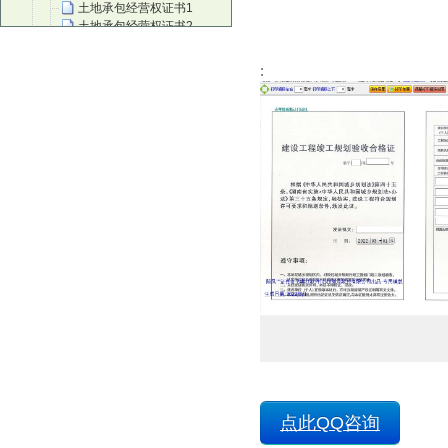
土地承包经营权证书1
土地承包经营权证书2
土地承包经营权证书3
建筑工程施工许可证副本
:
音乐教师资质认证
取水许可证
继续教育培训证2
继续教育培训证3
继续教育培训证1
生鲜乳准运证名(牛奶运输证)
建设项目选址意见书
建设用地规划许可证
建筑工程竣工规划验收合格证
集体土地使用证
工程规划许可证
红十字培训证
红十字会救护培训师证书
红十字救护员证
注册风险管理师职业资质证
放射诊疗许可证
放射诊疗许可副本1
房屋抵押登记确认书
低保证
点此QQ咨询
出版物经营许可证
茶艺师证