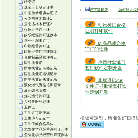
转岗证
珠宝玉石鉴定证书
仅下载模版
如何导入模
中国跆拳道协会证书
云南省林木权证1
云南省林木权证2
动物检疫合格
娱乐经营许可证
证明打印软件
娱乐经验许可证副本
营业性演出许可
肉品品质合格
印刷经营许可证
证打印软件
印刷经营许可证副本
音像制品经营许可证
承接行业证书
医生执业证
套打软件定制开发
医生执业证考核记录
医生执业证培训记录
医生执业证执业记录
非标准Excel
液化燃气资格培训记录
文件证书批量套打软
液化燃气资格
件定制开发
烟花爆竹许可证
乡村兽医登记证
五保证
卫生许可证正本
模板可定制，请准备好扫描底
卫生许可证副本
卫生保健合格单位
危险化学品经营许可证正本
危险化学品经营许可证副本