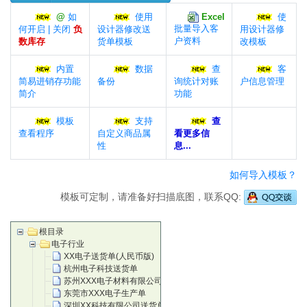
@
如
使用
Excel
使
批量导入客
何开启 | 关闭
负
设计器修改送
用设计器修
户资料
数库存
货单模板
改模板
内置
数据
查
客
简易进销存功能
备份
询统计对账
户信息管理
简介
功能
模板
支持
查
查看程序
自定义商品属
看更多信
性
息...
如何导入模板？
模板可定制，请准备好扫描底图，联系QQ:
根目录
电子行业
XX电子送货单(人民币版)
杭州电子科技送货单
苏州XXX电子材料有限公司
东莞市XXX电子生产单
深圳XX科技有限公司送货单