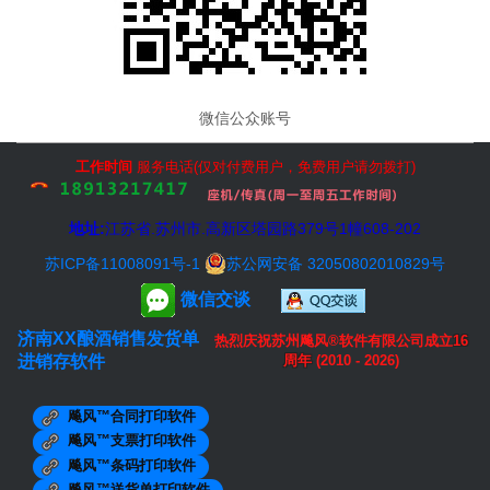
上海XXX新型建材有限公司
唐山XXX钢管收款收据
深圳XXX灯饰送货单
山东XXX新型建材有限责任公司发货单
XXX板材有限公司
深圳市XXX精密模切制品送货单
微信公众账号
无锡XXX不锈钢有限公司销售单
XXX铜业有限公司送货单
XXX不锈钢材料销售清单
工作时间
服务电话(仅对付费用户，免费用户请勿拨打)
XXX五金电镀厂送货单
五金电镀厂送货单
山东新型建材有限责任公司发货单
地址:
江苏省.
苏州市
.高新区塔园路379号1幢608-202
大连旅顺构件厂销售出库单
XX石业产品出库单
苏ICP备11008091号-1
苏公网安备 32050802010829号
石材销货清单
微信交谈
装饰材料销售清单
无锡XX加工中心产品出库清单
济南XX酿酒销售发货单
石材销货清单
热烈庆祝苏州飚风®软件有限公司成立
16
建材公司销货清单
进销存软件
周年
(2010 - 2026)
东莞市特殊钢有限公司送货单
电机配件厂送货单
飚风™合同打印软件
瓷砖调拨单
医药单据
飚风™支票打印软件
XXX生物科技有限公司销售发货单
飚风™条码打印软件
北京XXXXX生物