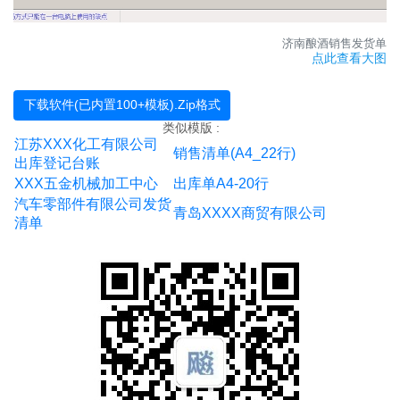
XXX园食品出库单
XXX市XXX食品有限公司送货单
福州XXX酒业送货单
济南酿酒销售发货单
渔业产品出库清单
点此查看大图
五金建材
XXX五金制品厂送货单
XXXXXX装饰
下载软件(已内置100+模板).Zip格式
XXX五金锁具销售单
类似模版 :
上海钢材供货单
江苏XXX化工有限公司
XX沙场送货单
销售清单(A4_22行)
出库登记台账
XXXX涂料
12行五金建材送货单
XXX五金机械加工中心
出库单A4-20行
打桩送货单
汽车零部件有限公司发货
XXXXX五金加工厂送货单
青岛XXXX商贸有限公司
清单
德州XXXX电气设备销售清单
昆山XXXXX建材
保定XXXX装饰装修
重庆市石材厂
XXXXX沙场
XXX涂料
陶瓷瓷砖地砖送货调拨单
湖州XX防水材料有限公司
河北XXX建材有限公司送货单
常熟市xx防火板销售单
深圳市五金建材有限公司