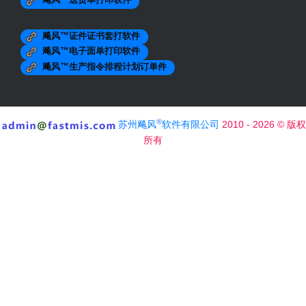
飚风™送货单打印软件
保定XXXX医疗
包头市XXXXX医药
安徽XXXXX医药
飚风™证件证书套打软件
太原市药业出库复核单
飚风™电子面单打印软件
山西医药公司出库单
清远市药业出库单
飚风™生产指令排程计划订单件
吉林市药业出库复核单
赤峰制药有限责任公司发货单
北京生物入库单
北京医药进货单
®
苏州飚风
软件有限公司
2010 - 2026 © 版权
安徽医药出库复核单
医药公司销售出库单
所有
洛阳生物制品有限公司出库单
河北药材有限公司出库单
医疗器械出库单
药品销售清单
药品销售发货单
药品销售出库单A4
委托灭菌通知单
广告包装印刷
XXX包装
XXX纸业合同书
苏州XXX包装
上海广告制作送货单
成都XXX纸箱包装有限公司