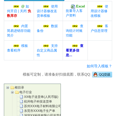
@
如
使用
Excel
使
批量导入客
何开启 | 关闭
负
设计器修改送
用设计器修
户资料
数库存
货单模板
改模板
内置
数据
查
客
简易进销存功能
备份
询统计对账
户信息管理
简介
功能
模板
支持
查
查看程序
自定义商品属
看更多信
性
息...
如何导入模板？
模板可定制，请准备好扫描底图，联系QQ:
根目录
电子行业
XX电子送货单(人民币版)
杭州电子科技送货单
苏州XXX电子材料有限公司
东莞市XXX电子生产单
深圳XX科技有限公司送货单