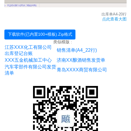
XXX园食品出库单
XXX市XXX食品有限公司送货单
福州XXX酒业送货单
出库单A4-20行
渔业产品出库清单
点此查看大图
五金建材
XXX五金制品厂送货单
XXXXXX装饰
下载软件(已内置100+模板).Zip格式
XXX五金锁具销售单
类似模版 :
上海钢材供货单
江苏XXX化工有限公司
XX沙场送货单
销售清单(A4_22行)
出库登记台账
XXXX涂料
12行五金建材送货单
XXX五金机械加工中心
济南XX酿酒销售发货单
打桩送货单
汽车零部件有限公司发货
XXXXX五金加工厂送货单
青岛XXXX商贸有限公司
清单
德州XXXX电气设备销售清单
昆山XXXXX建材
保定XXXX装饰装修
重庆市石材厂
XXXXX沙场
XXX涂料
陶瓷瓷砖地砖送货调拨单
湖州XX防水材料有限公司
河北XXX建材有限公司送货单
常熟市xx防火板销售单
深圳市五金建材有限公司