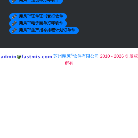
飚风™送货单打印软件
保定XXXX医疗
包头市XXXXX医药
安徽XXXXX医药
飚风™证件证书套打软件
太原市药业出库复核单
飚风™电子面单打印软件
山西医药公司出库单
清远市药业出库单
飚风™生产指令排程计划订单件
吉林市药业出库复核单
赤峰制药有限责任公司发货单
北京生物入库单
北京医药进货单
®
苏州飚风
软件有限公司
2010 - 2026 © 版权
安徽医药出库复核单
医药公司销售出库单
所有
洛阳生物制品有限公司出库单
河北药材有限公司出库单
医疗器械出库单
药品销售清单
药品销售发货单
药品销售出库单A4
委托灭菌通知单
广告包装印刷
XXX包装
XXX纸业合同书
苏州XXX包装
上海广告制作送货单
成都XXX纸箱包装有限公司