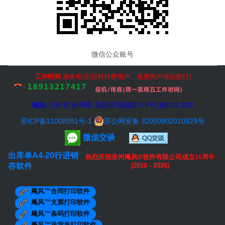
上海XXX新型建材有限公司
唐山XXX钢管收款收据
深圳XXX灯饰送货单
山东XXX新型建材有限责任公司发货单
XXX板材有限公司
深圳市XXX精密模切制品送货单
微信公众账号
无锡XXX不锈钢有限公司销售单
XXX铜业有限公司送货单
XXX不锈钢材料销售清单
工作时间
服务电话(仅对付费用户，免费用户请勿拨打)
XXX五金电镀厂送货单
五金电镀厂送货单
山东新型建材有限责任公司发货单
地址:
江苏省.
苏州市
.高新区塔园路379号1幢608-202
大连旅顺构件厂销售出库单
XX石业产品出库单
苏ICP备11008091号-1
苏公网安备 32050802010829号
石材销货清单
微信交谈
装饰材料销售清单
无锡XX加工中心产品出库清单
出库单A4-20行进销
石材销货清单
热烈庆祝苏州飚风®软件有限公司成立
16周年
建材公司销货清单
存软件
(2010 - 2026)
东莞市特殊钢有限公司送货单
电机配件厂送货单
飚风™合同打印软件
瓷砖调拨单
医药单据
飚风™支票打印软件
XXX生物科技有限公司销售发货单
飚风™条码打印软件
北京XXXXX生物