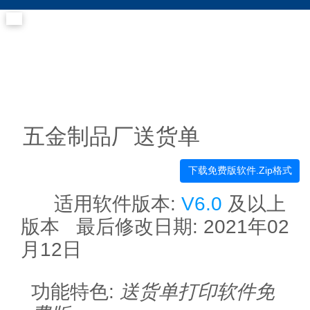
五金制品厂送货单
下载免费版软件.Zip格式
适用软件版本:
V6.0
及以上
版本 最后修改日期:
2021年02
月12日
功能特色:
送货单打印软件免