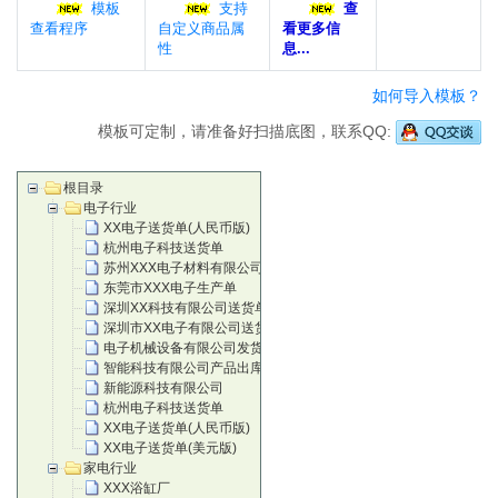
模板
支持
查
查看程序
自定义商品属
看更多信
性
息...
如何导入模板？
模板可定制，请准备好扫描底图，联系QQ:
根目录
电子行业
XX电子送货单(人民币版)
杭州电子科技送货单
苏州XXX电子材料有限公司
东莞市XXX电子生产单
深圳XX科技有限公司送货单
深圳市XX电子有限公司送货单
电子机械设备有限公司发货清单
智能科技有限公司产品出库单
新能源科技有限公司
杭州电子科技送货单
XX电子送货单(人民币版)
XX电子送货单(美元版)
家电行业
XXX浴缸厂