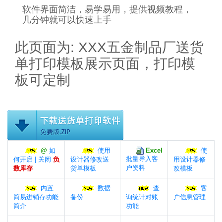
软件界面简洁，易学易用，提供视频教程，
几分钟就可以快速上手
此页面为: XXX五金制品厂送货
单打印模板展示页面，打印模
板可定制
@
如
使用
Excel
使
批量导入客
何开启 | 关闭
负
设计器修改送
用设计器修
户资料
数库存
货单模板
改模板
内置
数据
查
客
简易进销存功能
备份
询统计对账
户信息管理
简介
功能