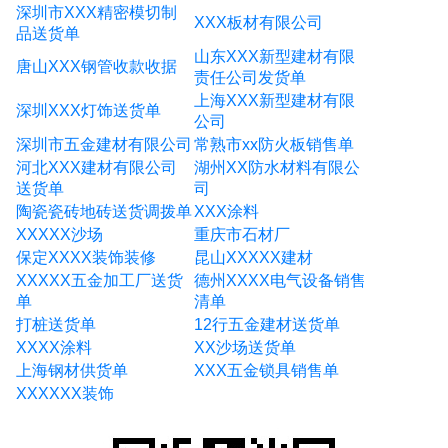
深圳市XXX精密模切制
XXXX涂料
XXX板材有限公司
12行五金建材送货单
品送货单
打桩送货单
山东XXX新型建材有限
唐山XXX钢管收款收据
XXXXX五金加工厂送货单
责任公司发货单
德州XXXX电气设备销售清单
上海XXX新型建材有限
昆山XXXXX建材
深圳XXX灯饰送货单
公司
保定XXXX装饰装修
重庆市石材厂
深圳市五金建材有限公司
常熟市xx防火板销售单
XXXXX沙场
河北XXX建材有限公司
湖州XX防水材料有限公
XXX涂料
送货单
司
陶瓷瓷砖地砖送货调拨单
陶瓷瓷砖地砖送货调拨单
XXX涂料
湖州XX防水材料有限公司
河北XXX建材有限公司送货单
XXXXX沙场
重庆市石材厂
常熟市xx防火板销售单
保定XXXX装饰装修
昆山XXXXX建材
深圳市五金建材有限公司
XXXXX五金加工厂送货
德州XXXX电气设备销售
上海XXX新型建材有限公司
单
清单
唐山XXX钢管收款收据
深圳XXX灯饰送货单
打桩送货单
12行五金建材送货单
山东XXX新型建材有限责任公司发货单
XXXX涂料
XX沙场送货单
XXX板材有限公司
上海钢材供货单
XXX五金锁具销售单
深圳市XXX精密模切制品送货单
无锡XXX不锈钢有限公司销售单
XXXXXX装饰
XXX铜业有限公司送货单
XXX不锈钢材料销售清单
XXX五金电镀厂送货单