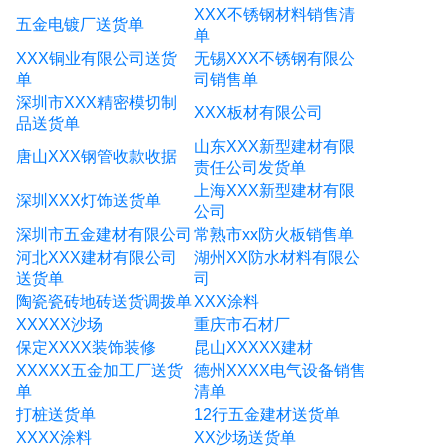
XXX园食品出库单
XXX不锈钢材料销售清
XXX市XXX食品有限公司送货单
五金电镀厂送货单
单
福州XXX酒业送货单
渔业产品出库清单
XXX铜业有限公司送货
无锡XXX不锈钢有限公
五金建材
单
司销售单
XXX五金制品厂送货单
深圳市XXX精密模切制
XXXXXX装饰
XXX板材有限公司
品送货单
XXX五金锁具销售单
山东XXX新型建材有限
上海钢材供货单
唐山XXX钢管收款收据
XX沙场送货单
责任公司发货单
XXXX涂料
上海XXX新型建材有限
深圳XXX灯饰送货单
12行五金建材送货单
公司
打桩送货单
深圳市五金建材有限公司
常熟市xx防火板销售单
XXXXX五金加工厂送货单
德州XXXX电气设备销售清单
河北XXX建材有限公司
湖州XX防水材料有限公
昆山XXXXX建材
送货单
司
保定XXXX装饰装修
陶瓷瓷砖地砖送货调拨单
XXX涂料
重庆市石材厂
XXXXX沙场
重庆市石材厂
XXXXX沙场
XXX涂料
保定XXXX装饰装修
昆山XXXXX建材
陶瓷瓷砖地砖送货调拨单
XXXXX五金加工厂送货
德州XXXX电气设备销售
湖州XX防水材料有限公司
单
清单
河北XXX建材有限公司送货单
打桩送货单
12行五金建材送货单
常熟市xx防火板销售单
深圳市五金建材有限公司
XXXX涂料
XX沙场送货单