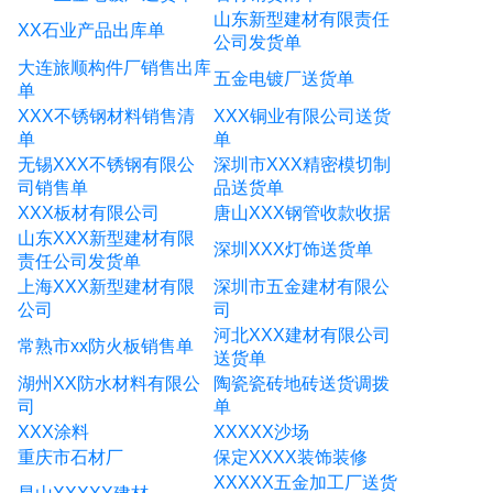
XXX园食品出库单
山东新型建材有限责任
XXX市XXX食品有限公司送货单
XX石业产品出库单
公司发货单
福州XXX酒业送货单
渔业产品出库清单
大连旅顺构件厂销售出库
五金电镀厂送货单
五金建材
单
XXX五金制品厂送货单
XXX不锈钢材料销售清
XXX铜业有限公司送货
XXXXXX装饰
单
单
XXX五金锁具销售单
上海钢材供货单
无锡XXX不锈钢有限公
深圳市XXX精密模切制
XX沙场送货单
司销售单
品送货单
XXXX涂料
XXX板材有限公司
唐山XXX钢管收款收据
12行五金建材送货单
山东XXX新型建材有限
打桩送货单
深圳XXX灯饰送货单
XXXXX五金加工厂送货单
责任公司发货单
德州XXXX电气设备销售清单
上海XXX新型建材有限
深圳市五金建材有限公
昆山XXXXX建材
公司
司
保定XXXX装饰装修
河北XXX建材有限公司
重庆市石材厂
常熟市xx防火板销售单
送货单
XXXXX沙场
XXX涂料
湖州XX防水材料有限公
陶瓷瓷砖地砖送货调拨
陶瓷瓷砖地砖送货调拨单
司
单
湖州XX防水材料有限公司
XXX涂料
XXXXX沙场
河北XXX建材有限公司送货单
重庆市石材厂
保定XXXX装饰装修
常熟市xx防火板销售单
深圳市五金建材有限公司
XXXXX五金加工厂送货