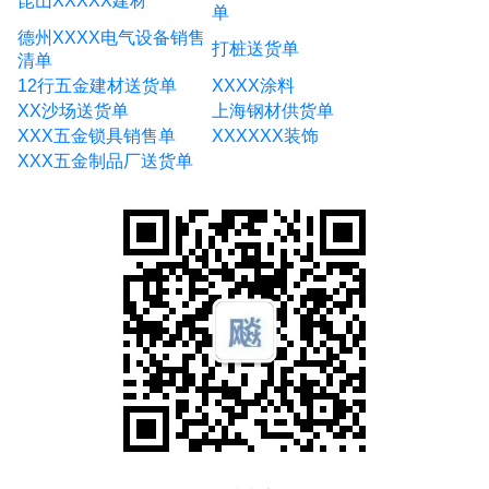
昆山XXXXX建材
上海XXX新型建材有限公司
单
唐山XXX钢管收款收据
德州XXXX电气设备销售
深圳XXX灯饰送货单
打桩送货单
清单
山东XXX新型建材有限责任公司发货单
XXX板材有限公司
12行五金建材送货单
XXXX涂料
深圳市XXX精密模切制品送货单
XX沙场送货单
上海钢材供货单
无锡XXX不锈钢有限公司销售单
XXX五金锁具销售单
XXXXXX装饰
XXX铜业有限公司送货单
XXX五金制品厂送货单
XXX不锈钢材料销售清单
XXX五金电镀厂送货单
五金电镀厂送货单
山东新型建材有限责任公司发货单
大连旅顺构件厂销售出库单
XX石业产品出库单
石材销货清单
装饰材料销售清单
无锡XX加工中心产品出库清单
石材销货清单
建材公司销货清单
东莞市特殊钢有限公司送货单
电机配件厂送货单
瓷砖调拨单
医药单据
XXX生物科技有限公司销售发货单
北京XXXXX生物