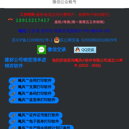
微信公众账号
保定XXXX医疗
包头市XXXXX医药
安徽XXXXX医药
工作时间
服务电话(仅对付费用户，免费用户请勿拨打)
太原市药业出库复核单
山西医药公司出库单
清远市药业出库单
地址:
江苏省.
苏州市
.高新区塔园路379号1幢608-202
吉林市药业出库复核单
赤峰制药有限责任公司发货单
苏ICP备11008091号-1
苏公网安备 32050802010829号
北京生物入库单
北京医药进货单
微信交谈
安徽医药出库复核单
医药公司销售出库单
建材公司销货清单进
热烈庆祝苏州飚风®软件有限公司成立
16周
洛阳生物制品有限公司出库单
销存软件
年
(2010 - 2026)
河北药材有限公司出库单
医疗器械出库单
药品销售清单
飚风™合同打印软件
药品销售发货单
飚风™支票打印软件
药品销售出库单A4
飚风™条码打印软件
委托灭菌通知单
飚风™送货单打印软件
广告包装印刷
XXX包装
XXX纸业合同书
飚风™证件证书套打软件
苏州XXX包装
上海广告制作送货单
飚风™电子面单打印软件
成都XXX纸箱包装有限公司
飚风™生产指令排程计划订单件