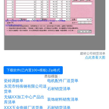
XXX家具送货单
北京XXXXX家具有限公司（床垫送货单）
时尚布艺沙发销货清单
青岛XX床垫厂出库销售单
马鞍山市家具销售单
家具销货清单
床垫送货单
食品行业
XXX粮油有限公司送货单
XXX县XXX食品发货单
XXX调味品20行送货单
XXXXX食品有限公司
建材公司销货清单
糖果出库清单
点此查看大图
XXX市XXX食品
XXX县XXXX食品
下载软件(已内置100+模板).Zip格式
定州市XXXXX食品
XXXX馅料食品
类似模版 :
XXXXXX粮油批发部
瓷砖调拨单
电机配件厂送货单
常州XXXXXX面粉
东莞市特殊钢有限公司送
北京XXXXXX酒业
石材销货清单
货单
食品有限公司产品出库单
广州市xx酒业有限公司
无锡XX加工中心产品出
装饰材料销售清单
保定市XXX食品有限公司
库清单
福建贸易有限公司
XXX五金电镀厂送货单
石材销货清单